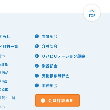
TOP
知らせ
看護部会
区町村一覧
介護部会
リハビリテーション部会
崎市
浜北部
栄養部会
浜西部
支援相談員部会
浜南部
事務部会
模原市
須賀・三浦
会員施設専用
南東