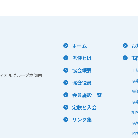
ホーム
お
老健とは
市
協会概要
川
浜メディカルグループ本部内
横
協会役員
横
会員施設一覧
横
定款と入会
相
リンク集
横
湘