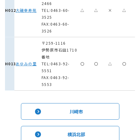
2466
H012
大磯幸寿苑
TEL:0463-60-
△
△
×
△
3525
FAX:0463-60-
3526
〒259-1116
伊勢原市石田1710
番地
H013
あゆみの里
TEL:0463-92-
〇
〇
△
〇
5551
FAX:0463-92-
5553
川崎市
横浜北部