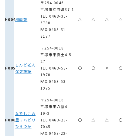
〒254-0046
平塚市立野町37-1
TEL:0463-35-
H004
湘南苑
△
△
△
△
5780
FAX:0463-31-
3177
〒254-0018
平塚市東真土4-5-
27
しんど老人
H005
TEL:0463-53-
〇
〇
×
〇
保健施設
1970
FAX:0463-53-
1975
〒254-0016
平塚市東八幡4-
19-3
なでしこの
H006
里リハビリ
TEL:0463-23-
〇
△
△
〇
ひらつか
7045
FAX:0463-22-