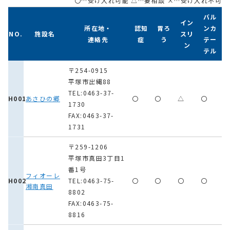
〇…受け入れ可能 △…要相談 ×…受け入れ不可
バル
イン
所在地・
認知
胃ろ
ンカ
NO.
施設名
スリ
連絡先
症
う
テー
ン
テル
〒254-0915
平塚市出縄88
TEL:0463-37-
H001
あさひの郷
〇
〇
△
〇
1730
FAX:0463-37-
1731
〒259-1206
平塚市真田3丁目1
番1号
フィオーレ
H002
TEL:0463-75-
〇
〇
〇
〇
湘南真田
8802
FAX:0463-75-
8816