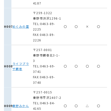
4187
〒259-1322
秦野市渋沢1296-1
TEL:0463-89-
H007
めぐみの里
〇
〇
×
〇
2225
FAX:0463-89-
2226
〒257-0001
秦野市鶴巻北3-1-
3
ライフプラ
H008
TEL:0463-69-
〇
〇
〇
〇
ザ鶴巻
3741
FAX:0463-69-
3740
〒257-0015
秦野市平沢2407-2
TEL:0463-84-
H009
秦野みかん
〇
〇
△
〇
4165