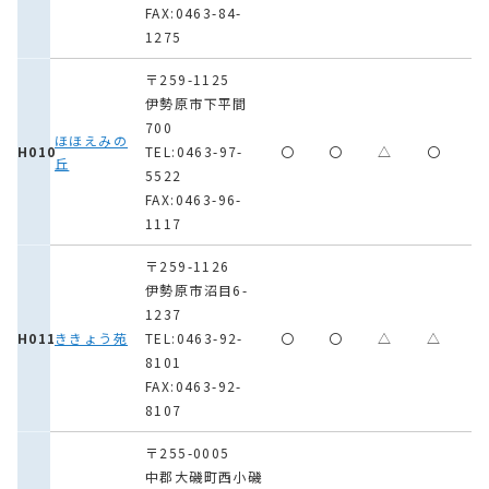
FAX:0463-84-
1275
〒259-1125
伊勢原市下平間
700
ほほえみの
H010
TEL:0463-97-
〇
〇
△
〇
丘
5522
FAX:0463-96-
1117
〒259-1126
伊勢原市沼目6-
1237
H011
ききょう苑
TEL:0463-92-
〇
〇
△
△
8101
FAX:0463-92-
8107
〒255-0005
中郡大磯町西小磯